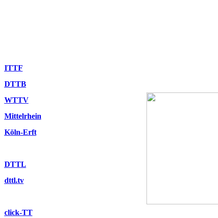
ITTF
DTTB
WTTV
Mittelrhein
Köln-Erft
DTTL
dttl.tv
click-TT