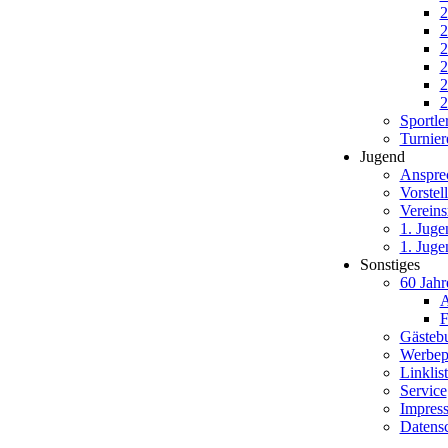
2
2
2
2
2
2
Sportle
Turnier
Jugend
Anspre
Vorstel
Vereins
1. Juge
1. Juge
Sonstiges
60 Jah
A
F
Gästeb
Werbep
Linklis
Service
Impres
Datens