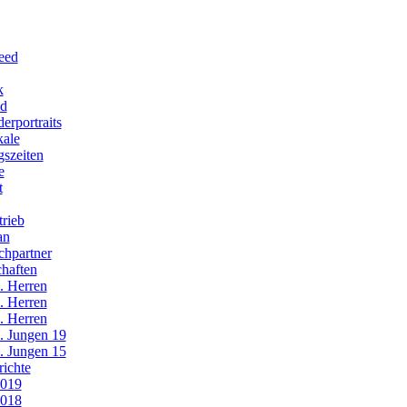
eed
k
nd
derportraits
kale
gszeiten
e
t
trieb
an
chpartner
haften
. Herren
. Herren
. Herren
. Jungen 19
. Jungen 15
richte
019
018