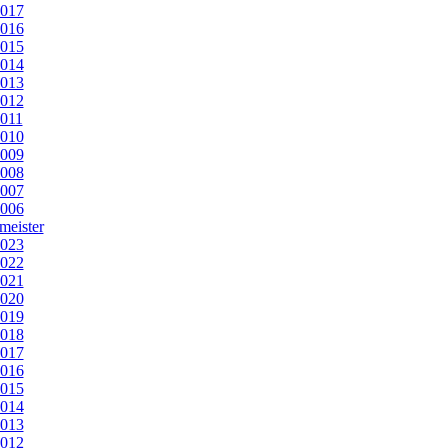
017
016
015
014
013
012
011
010
009
008
007
006
meister
023
022
021
020
019
018
017
016
015
014
013
012