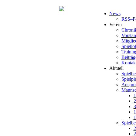
News
RSS–F
Verein
Chroni
Vorsta
Mitglie
Spiello
Trainin
Beiträg
Kontak
Aktuell
Spielbe
Spielpl
Anspre
Mannsc
1
2
3
1
1
Spielbe
2
2