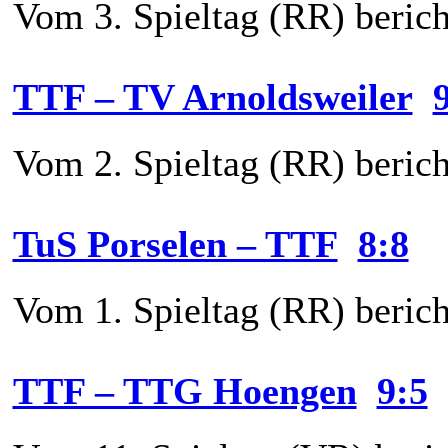
Vom 3. Spieltag (RR) berich
TTF – TV Arnoldsweiler
Vom 2. Spieltag (RR) berich
TuS Porselen – TTF
8:8
Vom 1. Spieltag (RR) berich
TTF – TTG Hoengen
9:5