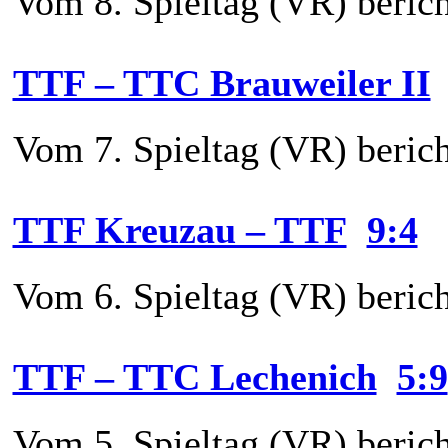
Vom 8. Spieltag (VR) berich
TTF – TTC Brauweiler II
Vom 7. Spieltag (VR) berich
TTF Kreuzau – TTF
9:4
Vom 6. Spieltag (VR) berich
TTF – TTC Lechenich
5:9
Vom 5. Spieltag (VR) berich